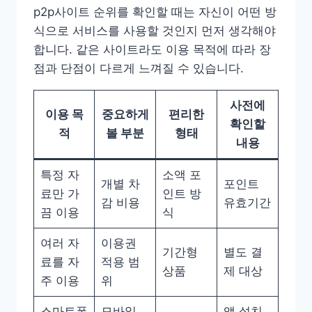
p2p사이트 순위를 확인할 때는 자신이 어떤 방
식으로 서비스를 사용할 것인지 먼저 생각해야
합니다. 같은 사이트라도 이용 목적에 따라 장
점과 단점이 다르게 느껴질 수 있습니다.
사전에
이용 목
중요하게
편리한
확인할
적
볼 부분
형태
내용
특정 자
소액 포
개별 차
포인트
료만 가
인트 방
감 비용
유효기간
끔 이용
식
여러 자
이용권
기간형
별도 결
료를 자
적용 범
상품
제 대상
주 이용
위
스마트폰
모바일
앱 설치